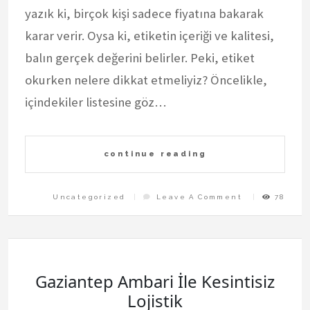
yazık ki, birçok kişi sadece fiyatına bakarak
karar verir. Oysa ki, etiketin içeriği ve kalitesi,
balın gerçek değerini belirler. Peki, etiket
okurken nelere dikkat etmeliyiz? Öncelikle,
içindekiler listesine göz…
continue reading
On
Uncategorized
Leave A Comment
78
Anzer
Bali
Alirken
Etiket
Nasil
Okunur
Gaziantep Ambari İle Kesintisiz
Lojistik