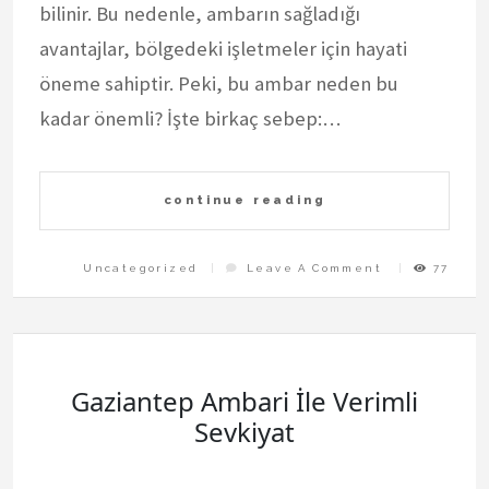
bilinir. Bu nedenle, ambarın sağladığı
avantajlar, bölgedeki işletmeler için hayati
öneme sahiptir. Peki, bu ambar neden bu
kadar önemli? İşte birkaç sebep:…
continue reading
On
Uncategorized
Leave A Comment
77
Gaziantep
Ambari
İle
Kesintisiz
Lojistik
Gaziantep Ambari İle Verimli
Sevkiyat