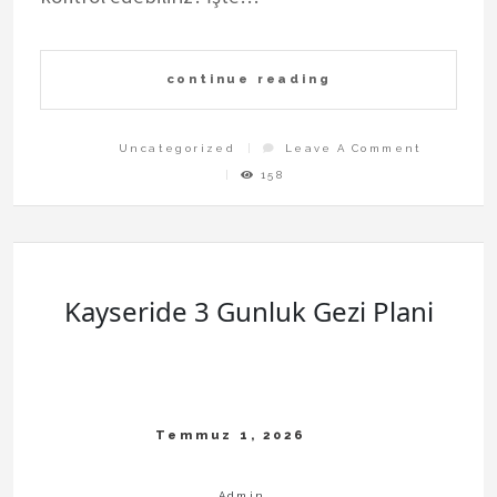
continue reading
On
Uncategorized
Leave A Comment
Cikma
Arac
158
Motoru
Ve
Sanzima
Uyumu
Nasil
Kontrol
Edilir
Kayseride 3 Gunluk Gezi Plani