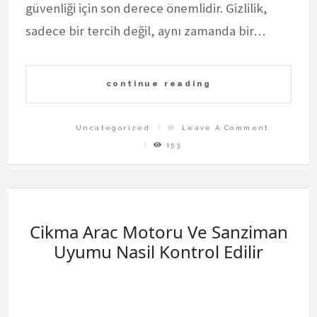
güvenliği için son derece önemlidir. Gizlilik,
sadece bir tercih değil, aynı zamanda bir…
continue reading
On
Uncategorized
Leave A Comment
Medyum
Hizmetle
153
Gizlilik
Neden
Onemlidi
Cikma Arac Motoru Ve Sanziman
Uyumu Nasil Kontrol Edilir