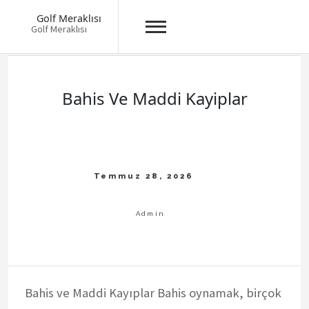
Golf Meraklısı
Golf Meraklısı
Skip
to
content
Bahis Ve Maddi Kayiplar
Bahis ve Maddi Kayıplar Bahis oynamak, birçok