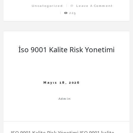
On
Uncategorized
Leave A Comment
Msi
Oyuncu
225
Laptopla
Sogutma
Performa
Nasil
Artirilir
İso 9001 Kalite Risk Yonetimi
ISO 9001 Kalite Risk Yönetimi ISO 9001 kalite