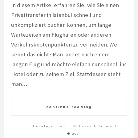
In diesem Artikel erfahren Sie, wie Sie einen
Privattransfer in Istanbul schnell und
unkompliziert buchen können, um lange
Wartezeiten am Flughafen oder anderen
Verkehrsknotenpunkten zu vermeiden. Wer
kennt das nicht? Man landet nach einem
langen Flug und möchte einfach nur schnell ins
Hotel oder zu seinem Ziel. Stattdessen steht
man…
continue reading
On
Uncategorized
Leave A Comment
Privattra
İstanbul
201
Ohne
Wartezei