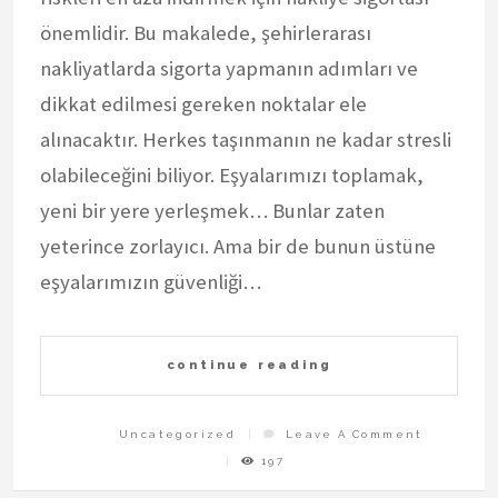
önemlidir. Bu makalede, şehirlerarası
nakliyatlarda sigorta yapmanın adımları ve
dikkat edilmesi gereken noktalar ele
alınacaktır. Herkes taşınmanın ne kadar stresli
olabileceğini biliyor. Eşyalarımızı toplamak,
yeni bir yere yerleşmek… Bunlar zaten
yeterince zorlayıcı. Ama bir de bunun üstüne
eşyalarımızın güvenliği…
continue reading
On
Uncategorized
Leave A Comment
Sehirlera
Nakliyatt
197
Nakliye
Sigortasi
Nasil
Yapilir