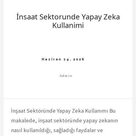
İnsaat Sektorunde Yapay Zeka
Kullanimi
İnşaat Sektöründe Yapay Zeka Kullanımı Bu
makalede, inşaat sektöründe yapay zekanın
nasıl kullanıldığı, sağladığı faydalar ve