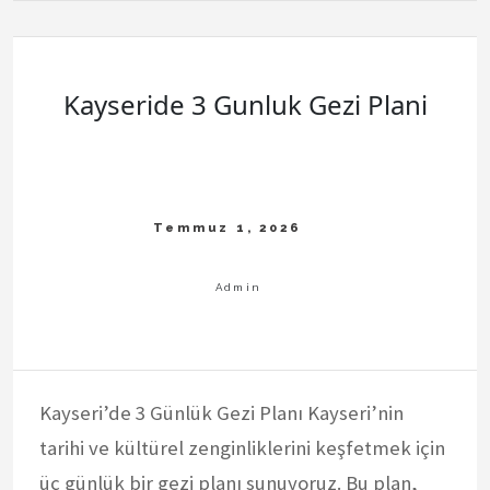
Uyumu
Nasil
Kontrol
Edilir
Kayseride 3 Gunluk Gezi Plani
Kayseri’de 3 Günlük Gezi Planı Kayseri’nin
tarihi ve kültürel zenginliklerini keşfetmek için
üç günlük bir gezi planı sunuyoruz. Bu plan,