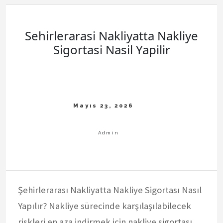
Sehirlerarasi Nakliyatta Nakliye
Sigortasi Nasil Yapilir
Şehirlerarası Nakliyatta Nakliye Sigortası Nasıl
Yapılır? Nakliye sürecinde karşılaşılabilecek
riskleri en aza indirmek için nakliye sigortası