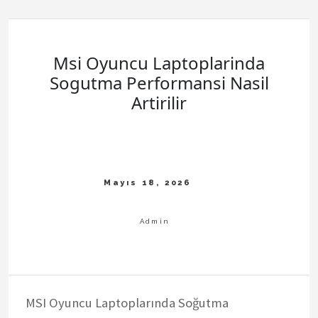
Msi Oyuncu Laptoplarinda
Sogutma Performansi Nasil
Artirilir
MSI Oyuncu Laptoplarında Soğutma