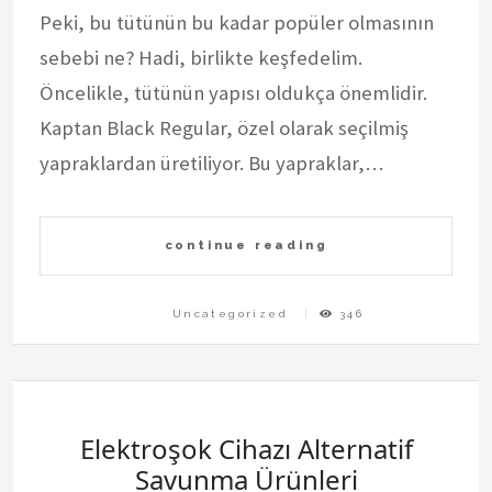
Peki, bu tütünün bu kadar popüler olmasının
sebebi ne? Hadi, birlikte keşfedelim.
Öncelikle, tütünün yapısı oldukça önemlidir.
Kaptan Black Regular, özel olarak seçilmiş
yapraklardan üretiliyor. Bu yapraklar,…
continue reading
Uncategorized
346
Elektroşok Cihazı Alternatif
Savunma Ürünleri