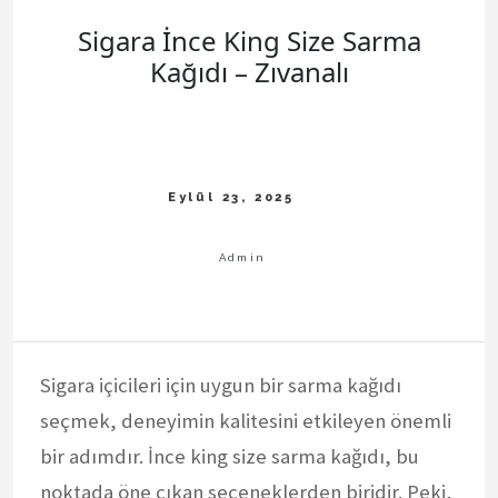
Sigara İnce King Size Sarma
Kağıdı – Zıvanalı
Sigara içicileri için uygun bir sarma kağıdı
seçmek, deneyimin kalitesini etkileyen önemli
bir adımdır. İnce king size sarma kağıdı, bu
noktada öne çıkan seçeneklerden biridir. Peki,