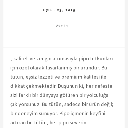
, kaliteli ve zengin aromasıyla pipo tutkunları
için özel olarak tasarlanmış bir üründür. Bu
tütün, eşsiz lezzeti ve premium kalitesi ile
dikkat çekmektedir. Düşünün ki, her nefeste
sizi farklı bir dünyaya götüren bir yolculuğa
çıkıyorsunuz. Bu tütün, sadece bir ürün değil;
bir deneyim sunuyor. Pipo içmenin keyfini
artıran bu tütün, her pipo severin