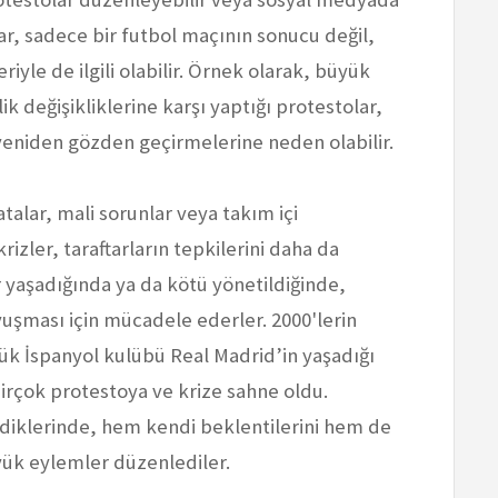
ar, sadece bir futbol maçının sonucu değil,
riyle de ilgili olabilir. Örnek olarak, büyük
lik değişikliklerine karşı yaptığı protestolar,
 yeniden gözden geçirmelerine neden olabilir.
talar, mali sorunlar veya takım içi
izler, taraftarların tepkilerini daha da
ar yaşadığında ya da kötü yönetildiğinde,
vuşması için mücadele ederler. 2000'lerin
ük İspanyol kulübü Real Madrid’in yaşadığı
irçok protestoya ve krize sahne oldu.
eldiklerinde, hem kendi beklentilerini hem de
ük eylemler düzenlediler.