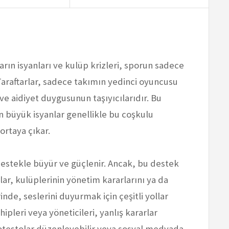
rın isyanları ve kulüp krizleri, sporun sadece
 Taraftarlar, sadece takımın yedinci oyuncusu
e aidiyet duygusunun taşıyıcılarıdır. Bu
 büyük isyanlar genellikle bu coşkulu
ortaya çıkar.
 destekle büyür ve güçlenir. Ancak, bu destek
lar, kulüplerinin yönetim kararlarını ya da
e, seslerini duyurmak için çeşitli yollar
ipleri veya yöneticileri, yanlış kararlar
rotestolar düzenleyebilir veya sosyal medyada