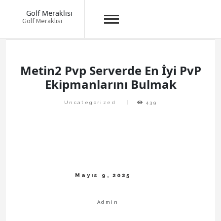
Golf Meraklısı
Golf Meraklısı
Skip
to
content
Metin2 Pvp Serverde En İyi PvP
Ekipmanlarını Bulmak
Uncategorized
439