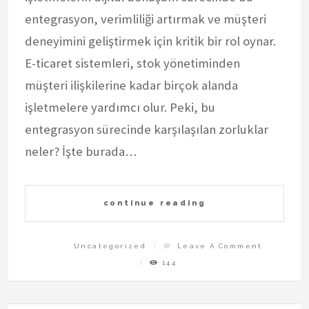
entegrasyon, verimliliği artırmak ve müşteri
deneyimini geliştirmek için kritik bir rol oynar.
E-ticaret sistemleri, stok yönetiminden
müşteri ilişkilerine kadar birçok alanda
işletmelere yardımcı olur. Peki, bu
entegrasyon sürecinde karşılaşılan zorluklar
neler? İşte burada…
continue reading
On
Uncategorized
Leave A Comment
E
Ticaret
144
Entegras
İle
Dijital
Donusum