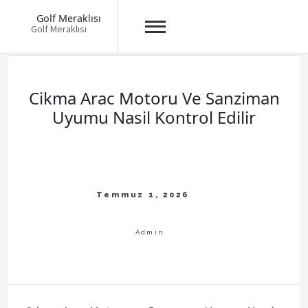
Golf Meraklısı
Golf Meraklısı
Skip
to
content
Cikma Arac Motoru Ve Sanziman
Uyumu Nasil Kontrol Edilir