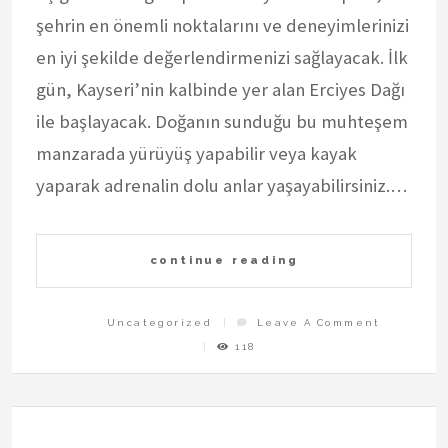
şehrin en önemli noktalarını ve deneyimlerinizi
en iyi şekilde değerlendirmenizi sağlayacak. İlk
gün, Kayseri’nin kalbinde yer alan Erciyes Dağı
ile başlayacak. Doğanın sunduğu bu muhteşem
manzarada yürüyüş yapabilir veya kayak
yaparak adrenalin dolu anlar yaşayabilirsiniz.…
continue reading
On
Uncategorized
Leave A Comment
Kayserid
3
118
Gunluk
Gezi
Plani