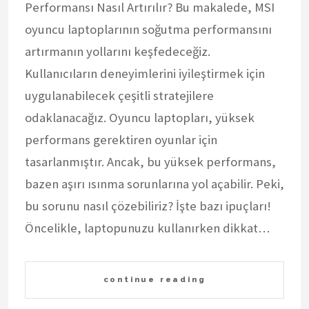
Performansı Nasıl Artırılır? Bu makalede, MSI
oyuncu laptoplarının soğutma performansını
artırmanın yollarını keşfedeceğiz.
Kullanıcıların deneyimlerini iyileştirmek için
uygulanabilecek çeşitli stratejilere
odaklanacağız. Oyuncu laptopları, yüksek
performans gerektiren oyunlar için
tasarlanmıştır. Ancak, bu yüksek performans,
bazen aşırı ısınma sorunlarına yol açabilir. Peki,
bu sorunu nasıl çözebiliriz? İşte bazı ipuçları!
Öncelikle, laptopunuzu kullanırken dikkat…
continue reading