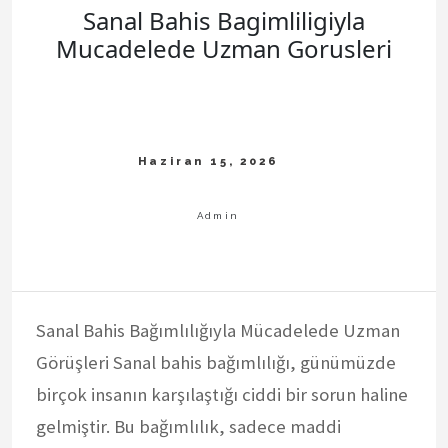
Sanal Bahis Bagimliligiyla
Mucadelede Uzman Gorusleri
Sanal Bahis Bağımlılığıyla Mücadelede Uzman
Görüşleri Sanal bahis bağımlılığı, günümüzde
birçok insanın karşılaştığı ciddi bir sorun haline
gelmiştir. Bu bağımlılık, sadece maddi