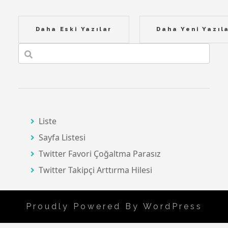
Buchen
Yazı
Daha Eski Yazılar
Daha Yeni Yazıl
gezinmesi
Liste
Sayfa Listesi
Twitter Favori Çoğaltma Parasız
Twitter Takipçi Arttırma Hilesi
Proudly Powered By WordPress