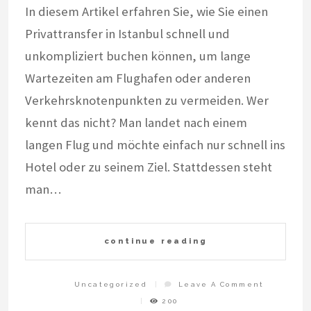
In diesem Artikel erfahren Sie, wie Sie einen
Privattransfer in Istanbul schnell und
unkompliziert buchen können, um lange
Wartezeiten am Flughafen oder anderen
Verkehrsknotenpunkten zu vermeiden. Wer
kennt das nicht? Man landet nach einem
langen Flug und möchte einfach nur schnell ins
Hotel oder zu seinem Ziel. Stattdessen steht
man…
continue reading
On
Uncategorized
Leave A Comment
Privattra
İstanbul
200
Ohne
Wartezei