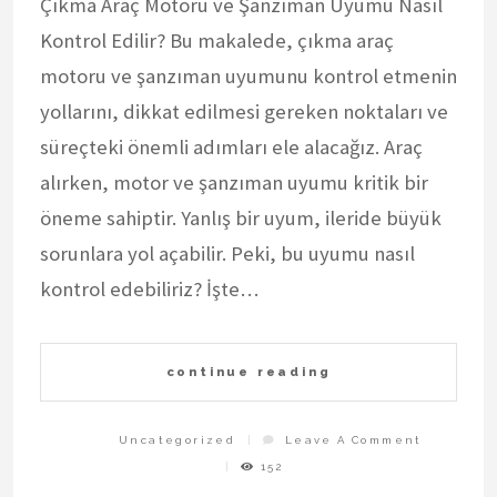
Çıkma Araç Motoru ve Şanzıman Uyumu Nasıl
Kontrol Edilir? Bu makalede, çıkma araç
motoru ve şanzıman uyumunu kontrol etmenin
yollarını, dikkat edilmesi gereken noktaları ve
süreçteki önemli adımları ele alacağız. Araç
alırken, motor ve şanzıman uyumu kritik bir
öneme sahiptir. Yanlış bir uyum, ileride büyük
sorunlara yol açabilir. Peki, bu uyumu nasıl
kontrol edebiliriz? İşte…
continue reading
On
Uncategorized
Leave A Comment
Cikma
Arac
152
Motoru
Ve
Sanzima