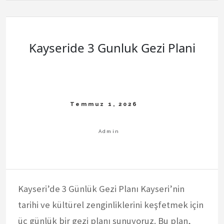
Uyumu
Nasil
Kontrol
Edilir
Kayseride 3 Gunluk Gezi Plani
Kayseri’de 3 Günlük Gezi Planı Kayseri’nin
tarihi ve kültürel zenginliklerini keşfetmek için
üç günlük bir gezi planı sunuyoruz. Bu plan,