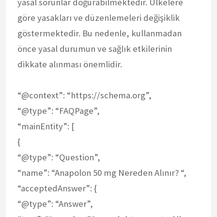
yasal sorunlar doğurabilmektedir. Ülkelere
göre yasakları ve düzenlemeleri değişiklik
göstermektedir. Bu nedenle, kullanmadan
önce yasal durumun ve sağlık etkilerinin
dikkate alınması önemlidir.
“@context”: “https://schema.org”,
“@type”: “FAQPage”,
“mainEntity”: [
{
“@type”: “Question”,
“name”: “Anapolon 50 mg Nereden Alınır? “,
“acceptedAnswer”: {
“@type”: “Answer”,