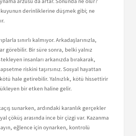
ynama arzusu da artar. Sonunda ne olur?
r kuyunun derinliklerine düşmek gibi; ne
r.
larla sınırlı kalmıyor. Arkadaşlarınızla,
rar görebilir. Bir süre sonra, belki yalnız
stekleyen insanları arkanızda bırakarak,
setme riskini taşırsınız. Sosyal hayattan
ötü hale getirebilir. Yalnızlık, kötü hissettirir
kleyen bir etken haline gelir.
r kaçış sunarken, ardındaki karanlık gerçekler
yal çöküş arasında ince bir çizgi var. Kazanma
mayın, eğlence için oynarken, kontrolü