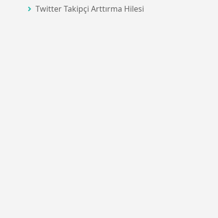
Twitter Takipçi Arttırma Hilesi