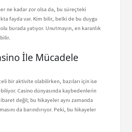
r ne kadar zor olsa da, bu süreçteki
kta fayda var. Kim bilir, belki de bu duygu
yolu burada yatıyor. Unutmayın, en karanlık
ilir.
asino İle Mücadele
 bir aktivite olabilirken, bazıları için ise
lebiliyor. Casino dünyasında kaybedenlerin
 ibaret değil; bu hikayeler aynı zamanda
asını da barındırıyor. Peki, bu hikayeler