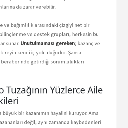
mlarına da zarar verebilir.
 ve bağımlılık arasındaki çizgiyi net bir
 bilinçlenme ve destek grupları, herkesin bu
ar sunar.
Unutulmaması gereken
; kazanç ve
bireyin kendi iç yolculuğudur. Şansa
, beraberinde getirdiği sorumlulukları
o Tuzağının Yüzlerce Aile
ileri
es büyük bir kazanımın hayalini kuruyor. Ama
kazananları değil, aynı zamanda kaybedenleri