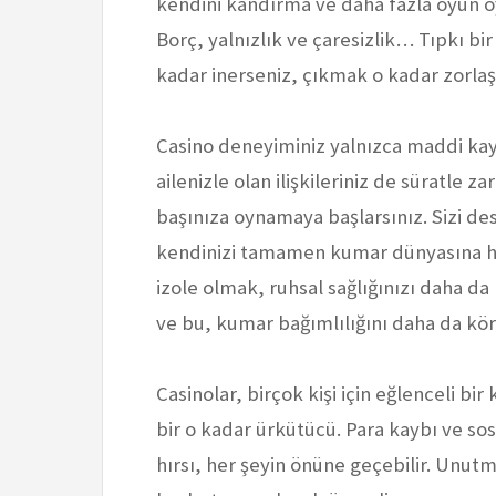
kendini kandırma ve daha fazla oyun o
Borç, yalnızlık ve çaresizlik… Tıpkı bi
kadar inerseniz, çıkmak o kadar zorlaşı
Casino deneyiminiz yalnızca maddi kayıp
ailenizle olan ilişkileriniz de süratle za
başınıza oynamaya başlarsınız. Sizi de
kendinizi tamamen kumar dünyasına hap
izole olmak, ruhsal sağlığınızı daha da k
ve bu, kumar bağımlılığını daha da körü
Casinolar, birçok kişi için eğlenceli bi
bir o kadar ürkütücü. Para kaybı ve sos
hırsı, her şeyin önüne geçebilir. Unut