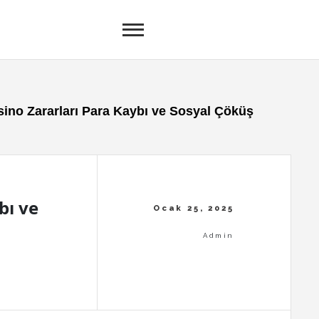
ino Zararları Para Kaybı ve Sosyal Çöküş
bı ve