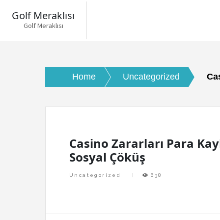
Golf Meraklısı
Golf Meraklısı
Skip
to
content
Home
Uncategorized
Cas
Casino Zararları Para Kay
Sosyal Çöküş
Uncategorized
638