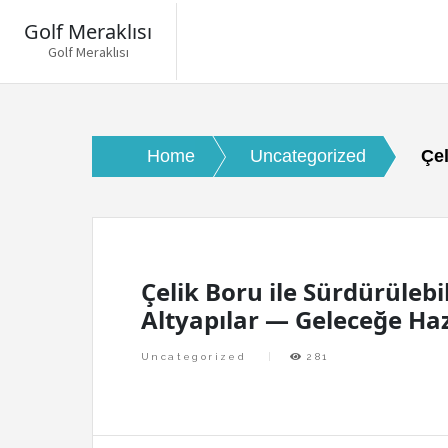
Golf Meraklısı
Golf Meraklısı
Skip
to
content
Home
Uncategorized
Çel
Çelik Boru ile Sürdürülebil
Altyapılar — Geleceğe Haz
Uncategorized
281