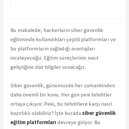
Bu makalede, hackerların siber güvenlik
eğitiminde kullandıkları çeşitli platformları ve
bu platformların sağladığı avantajları
inceleyeceğiz. Eğitim süreçlerinin nasıl
geliştiğine dair bilgiler sunacağız.
Siber güvenlik, günümüzde her zamankinden
daha önemli bir konu. Her gün yeni tehditler
ortaya çıkıyor. Peki, bu tehditlere karşı nasıl
hazırlıklı olabiliriz? İşte burada
siber güvenlik
eğitim platformları
devreye giriyor. Bu