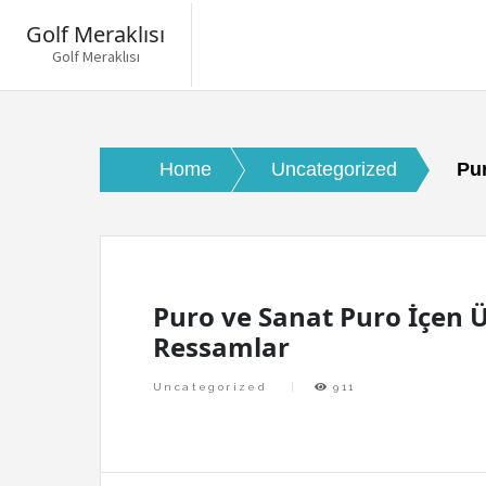
Golf Meraklısı
Golf Meraklısı
Skip
to
content
Home
Uncategorized
Pu
Puro ve Sanat Puro İçen 
Ressamlar
Uncategorized
911