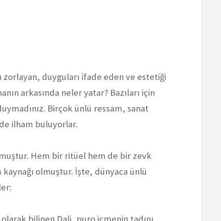
nı zorlayan, duyguları ifade eden ve estetiği
hanın arkasında neler yatar? Bazıları için
ş duymadınız. Birçok ünlü ressam, sanat
nde ilham buluyorlar.
lmuştur. Hem bir ritüel hem de bir zevk
m kaynağı olmuştur. İşte, dünyaca ünlü
er:
 olarak bilinen Dali, puro içmenin tadını