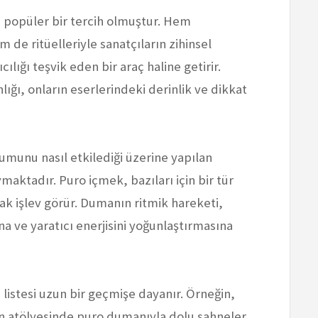
da popüler bir tercih olmuştur. Hem
m de ritüelleriyle sanatçıların zihinsel
lığı teşvik eden bir araç haline getirir.
ığı, onların eserlerindeki derinlik ve dikkat
umunu nasıl etkilediği üzerine yapılan
maktadır. Puro içmek, bazıları için bir tür
k işlev görür. Dumanın ritmik hareketi,
a ve yaratıcı enerjisini yoğunlaştırmasına
 listesi uzun bir geçmişe dayanır. Örneğin,
n atölyesinde puro dumanıyla dolu sahneler