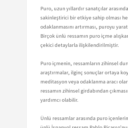
Puro, uzun yıllardır sanatçılar arasın
sakinleştirici bir etkiye sahip olması he
odaklanmasını artırması, puroyu yaratıcı
Birçok ünlü ressamın puro içme alışkanl
çekici detaylarla ilişkilendirilmiştir.
Puro içmenin, ressamların zihinsel dur
araştırmalar, ilginç sonuçlar ortaya koy
meditasyon veya odaklanma aracı olara
ressamın zihinsel girdabından çıkmasın
yardımcı olabilir.
Ünlü ressamlar arasında puro içenlerin
ünlü İspanyol ressam Pablo Picasso'nu