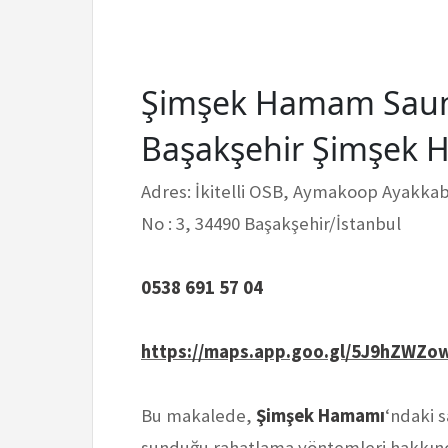
Şimşek Hamam Saun
Başakşehir Şimşek
Adres: İkitelli OSB, Aymakoop Ayakkabıc
No : 3, 34490 Başakşehir/İstanbul
0538 691 57 04
https://maps.app.goo.gl/5J9hZWZo
Bu makalede,
Şimşek Hamamı
‘ndaki 
sunduğu rahatlama yöntemleri hakkında 