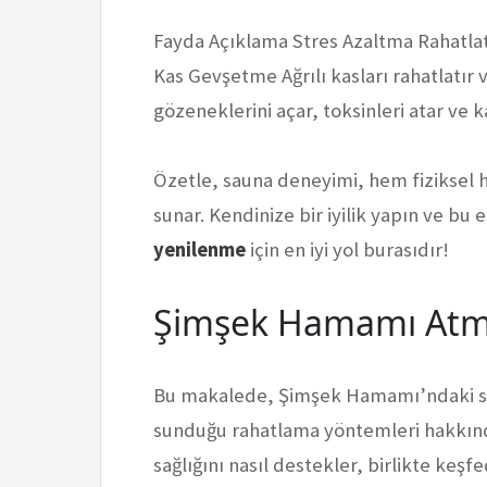
Fayda Açıklama Stres Azaltma Rahatlatıc
Kas Gevşetme Ağrılı kasları rahatlatır ve 
gözeneklerini açar, toksinleri atar ve k
Özetle, sauna deneyimi, hem fiziksel h
sunar. Kendinize bir iyilik yapın ve bu
yenilenme
için en iyi yol burasıdır!
Şimşek Hamamı Atm
Bu makalede, Şimşek Hamamı’ndaki sa
sunduğu rahatlama yöntemleri hakkında 
sağlığını nasıl destekler, birlikte keşf