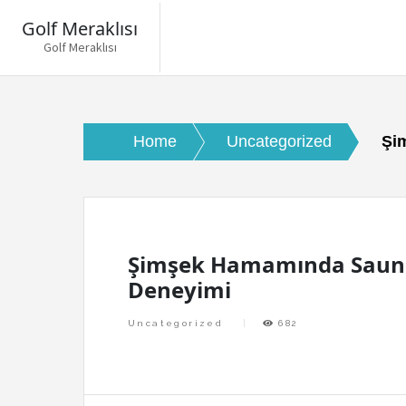
Golf Meraklısı
Golf Meraklısı
Skip
to
content
Home
Uncategorized
Şi
Şimşek Hamamında Saun
Deneyimi
Uncategorized
682