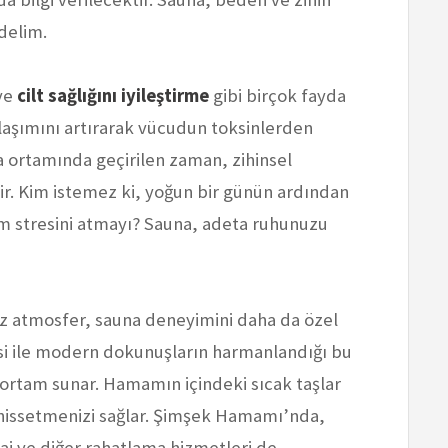
edelim.
ve
cilt sağlığını iyileştirme
gibi birçok fayda
laşımını artırarak vücudun toksinlerden
a ortamında geçirilen zaman, zihinsel
irir. Kim istemez ki, yoğun bir günün ardından
üm stresini atmayı? Sauna, adeta ruhunuzu
 atmosfer, sauna deneyimini daha da özel
si ile modern dokunuşların harmanlandığı bu
r ortam sunar. Hamamın içindeki sıcak taşlar
hissetmenizi sağlar. Şimşek Hamamı’nda,
j ve diğer rahatlama hizmetleri de