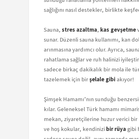
sağlığını nasıl destekler, birlikte keşf
Sauna,
stres azaltma
,
kas gevşetme
sunar. Düzenli sauna kullanımı, kan do
arınmasına yardımcı olur. Ayrıca, saun
rahatlama sağlar ve ruh halinizi iyileşt
sadece birkaç dakikalık bir mola ile t
tazelemek için bir
şelale gibi
akıyor!
Şimşek Hamamı’nın sunduğu benzersiz
kılar. Geleneksel Türk hamamı mimari
mekan, ziyaretçilerine huzur verici bi
ve hoş kokular, kendinizi
bir rüya
gibi 
sadece sauna değil, aynı zamanda masa