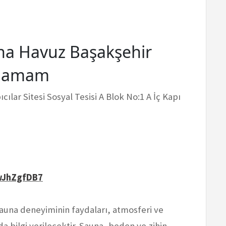
a Havuz Başakşehir
 Hamam
ılar Sitesi Sosyal Tesisi A Blok No:1 A İç Kapı
wJhZgfDB7
sauna deneyiminin faydaları, atmosferi ve
bilgi verilecektir. Sauna, beden ve zihin